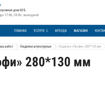
с
Дорожная дом 60 Б
.
 до 17:00, Сб-Вс. выходной
ГЛАВНАЯ
УСЛУГИ
АРЕНДА
МАГАЗИН
КОНТА
ных работ
Гладилки штукатурные
Гладилка «Профи» 280*130 мм
офи» 280*130 мм