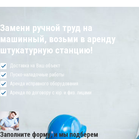
Замени ручной труд на
машинный, возьми в аренду
штукатурную станцию!
Доставка на Ваш объект
Пуско-наладочные работы
Аренда исправного оборудования
Аренда по договору с юр. и физ. лицами
Заполните форму, и мы подберем