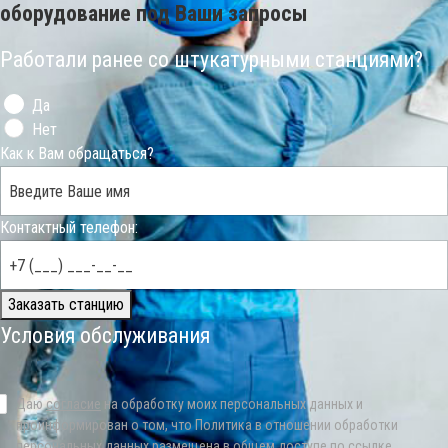
оборудование под Ваши запросы
Работали ранее со штукатурными станциями?
Да
Нет
Как к Вам обращаться?
Контактный телефон:
Заказать станцию
Условия обслуживания
Даю
согласие
на обработку моих персональных данных и
проинформирован о том, что Политика в отношении обработки
персональных данных размещена в общем доступе по
ссылке