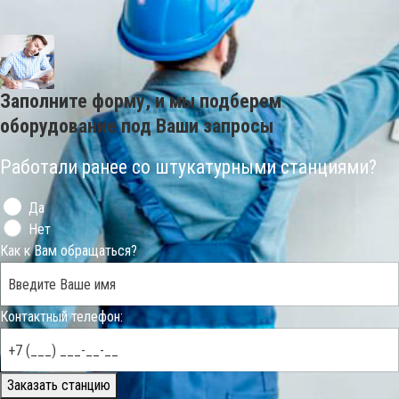
Заполните форму, и мы подберем
оборудование под Ваши запросы
Работали ранее со штукатурными станциями?
Да
Нет
Как к Вам обращаться?
Контактный телефон:
Заказать станцию