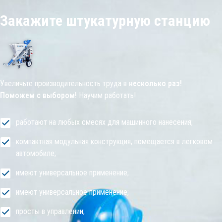
Закажите штукатурную станцию
Увеличьте производительность труда в
несколько раз!
Поможем с выбором!
Научим работать!
работают на любых смесях для машинного нанесения;
компактная модульная конструкция, помещается в легковом
автомобиле;
имеют универсальное применение;
имеют универсальное применение;
просты в управлении;