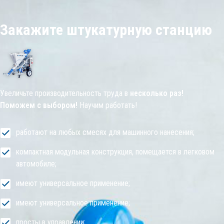
Закажите штукатурную станцию
Увеличьте производительность труда в
несколько раз!
Поможем с выбором!
Научим работать!
работают на любых смесях для машинного нанесения;
компактная модульная конструкция, помещается в легковом
автомобиле;
имеют универсальное применение;
имеют универсальное применение;
просты в управлении;