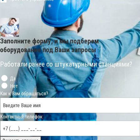
Заполните форму, и мы подберем
оборудование под Ваши запросы
Работали ранее со штукатурными станциями?
Да
Нет
Как к Вам обращаться?
Контактный телефон: