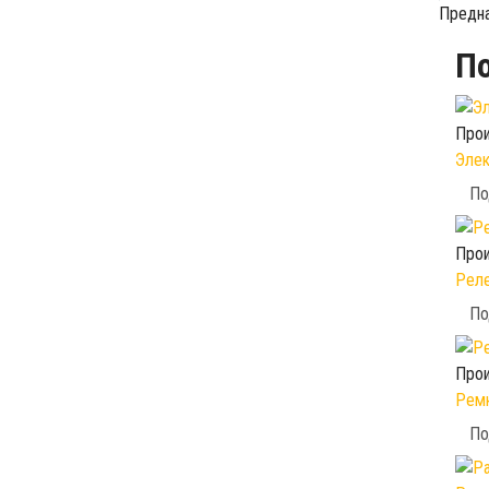
Предна
П
Прои
Элек
По
Прои
Реле
По
Прои
Ремк
По