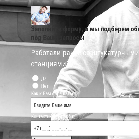
Заполните форму, и мы подберем об
под Ваши запросы
Работали ранее со штукатурными
станциями?
Да
Нет
Как к Вам обращаться?
Контактный телефон: