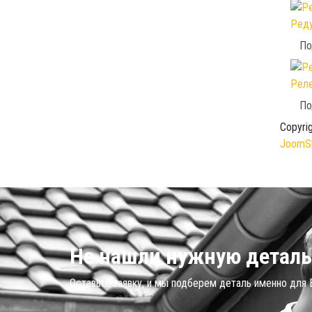
Реду
По
Реле
По
Copyri
JoomSh
Не нашли нужную деталь
Оставьте заявку, и мы подберем деталь именно для