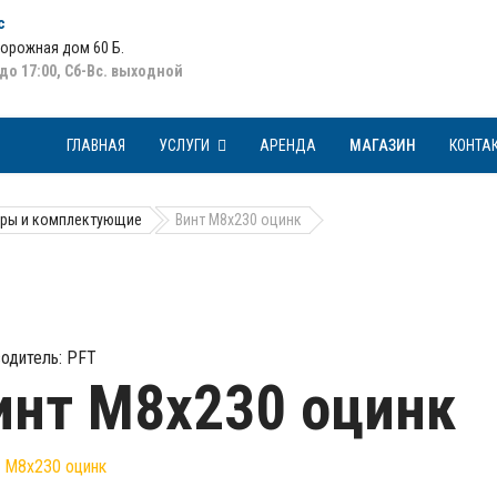
с
Дорожная дом 60 Б
.
 до 17:00, Сб-Вс. выходной
ГЛАВНАЯ
УСЛУГИ
АРЕНДА
МАГАЗИН
КОНТА
ры и комплектующие
Винт M8x230 оцинк
одитель:
PFT
инт M8x230 оцинк