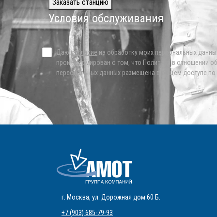
Заказать станцию
Условия обслуживания
Даю
согласие
на обработку моих персональных данны
проинформирован о том, что Политика в отношении о
персональных данных размещена в общем доступе по
г. Москва
,
ул. Дорожная дом 60 Б
.
+7 (903) 685-79-93