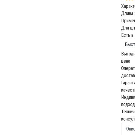
Характ
Длина
Приме
Для шт
Есть в
Быст
Выгод
цена
Операт
достав
Гарант
качест
Индив
подход
Технич
консул
Опи