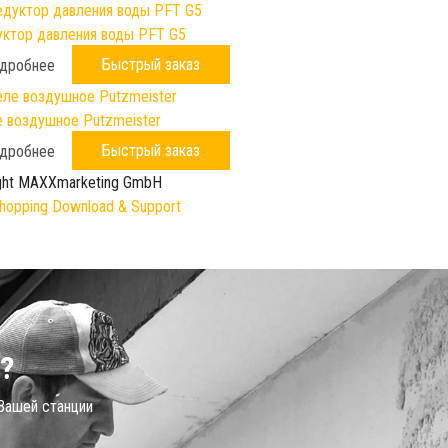
ктор давления воды PFT G5
Быстрый заказ
дробнее
 воздушное Putzmeister
Быстрый заказ
дробнее
ght MAXXmarketing GmbH
opping Download & Support
?
 Вашей станции