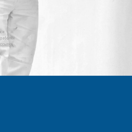
х и
бработки
ссылке