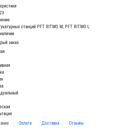
еристики
23
нение
укатурных станций
PFT RITMO M, PFT RITMO L
 наличии
рый заказ
ная
ивная
ка
ия
ва
идуальный
еская
ьтация
сание
Оплата
Доставка
Отзывы