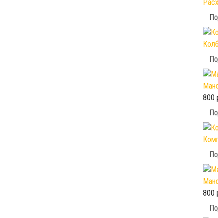
Расх
По
Колб
По
Мано
800 
По
Комп
По
Мано
800 
По