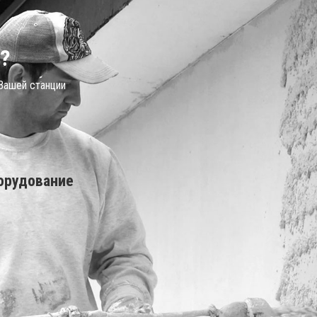
?
 Вашей станции
орудование