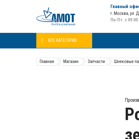
Главный офи
г. Москва
,
ул. 
Пн-Пт. с 09:00
ВСЕ КАТЕГОРИИ
Главная
Магазин
Запчасти
Шнековые па
Произв
Р
з