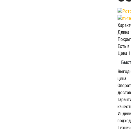
Характ
Длина
Покры
Есть в
Цена
1
Быст
Выгод
цена
Операт
достав
Гарант
качест
Индив
подход
Технич