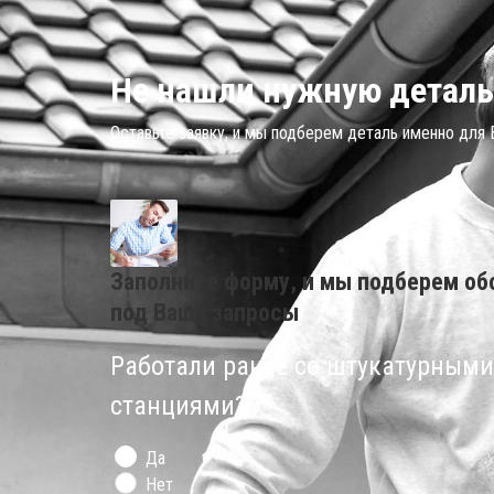
Не нашли нужную деталь
Оставьте заявку, и мы подберем деталь именно для
Заполните форму, и мы подберем об
под Ваши запросы
Работали ранее со штукатурными
станциями?
Да
Нет