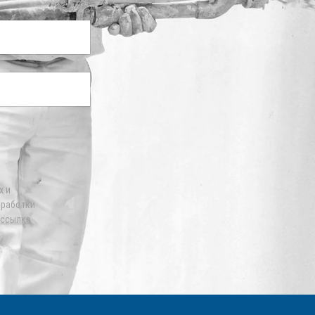
х и
бработки
ссылке