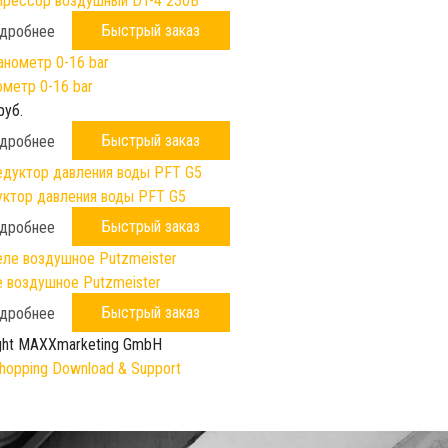
рессор воздушный DT-4 230B
Быстрый заказ
дробнее
метр 0-16 bar
руб.
Быстрый заказ
дробнее
ктор давления воды PFT G5
Быстрый заказ
дробнее
 воздушное Putzmeister
Быстрый заказ
дробнее
ght MAXXmarketing GmbH
opping Download & Support