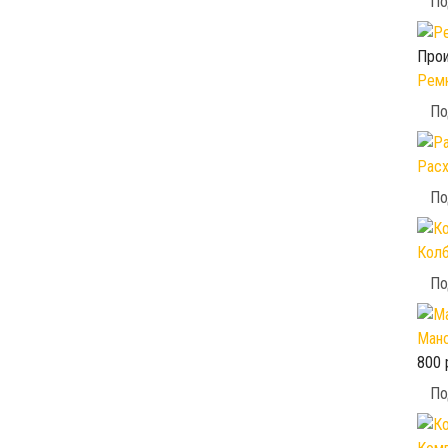
По
Прои
Ремк
По
Расх
По
Колб
По
Мано
800 
По