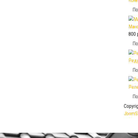
Комп
По
Мано
800 
По
Реду
По
Реле
По
Copyri
JoomSh