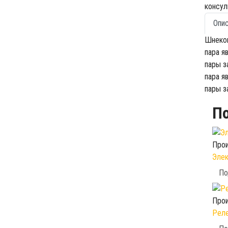
консул
Опи
Шнеков
пара я
пары з
пара я
пары з
П
Прои
Элек
По
Прои
Реле