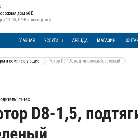
с
Дорожная дом 60 Б
.
 до 17:00, Сб-Вс. выходной
ГЛАВНАЯ
УСЛУГИ
АРЕНДА
МАГАЗИН
КОНТА
ры и комплектующие
Ротор D8-1,5, подтягиваемый, зеленый
одитель:
m-tec
отор D8-1,5, подтя
еленый