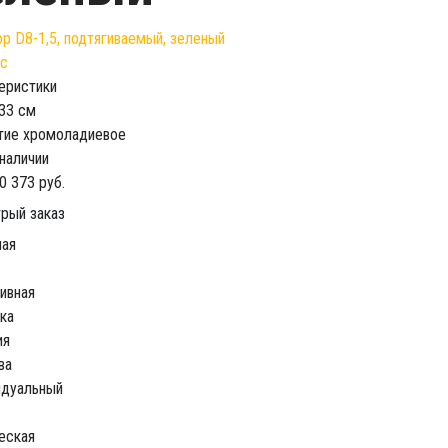
еристики
33 см
тие
хромоладиевое
 наличии
0 373 руб.
рый заказ
ная
ивная
ка
ия
ва
идуальный
еская