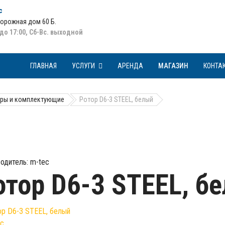
с
Дорожная дом 60 Б
.
 до 17:00, Сб-Вс. выходной
ГЛАВНАЯ
УСЛУГИ
АРЕНДА
МАГАЗИН
КОНТА
ры и комплектующие
Ротор D6-3 STEEL, белый
одитель:
m-tec
отор D6-3 STEEL, б