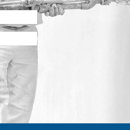
х и
бработки
ссылке