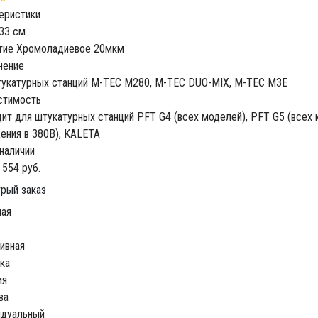
еристики
33 см
тие
Хромоладиевое 20мкм
нение
укатурных станций
M-TEC M280, M-TEC DUO-MIX, M-TEC M3E
стимость
ит для штукатурных станций
PFT G4 (всех моделей), PFT G5 (всех 
ения в 380В), KALETA
 наличии
 554 руб.
рый заказ
ная
ивная
ка
ия
ва
идуальный