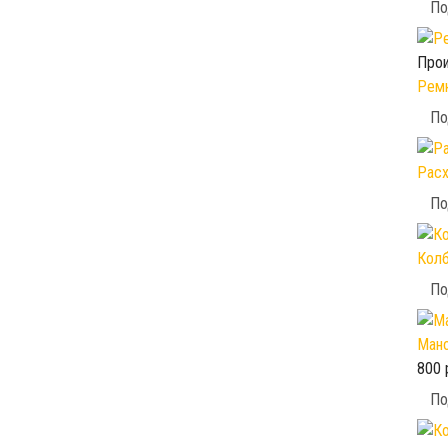
По
Прои
Ремк
По
Расх
По
Колб
По
Мано
800 
По