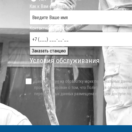
Как к Вам обращаться?
Контактный телефон:
Заказать станцию
Условия обслуживания
Даю
согласие
на обработку моих персональных данны
проинформирован о том, что Политика в отношении о
персональных данных размещена в общем доступе по