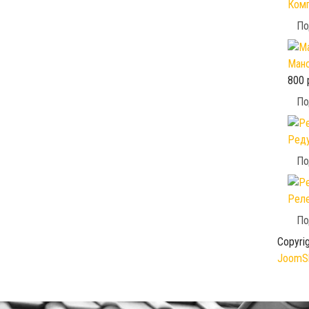
Комп
По
Мано
800 
По
Реду
По
Реле
По
Copyri
JoomSh