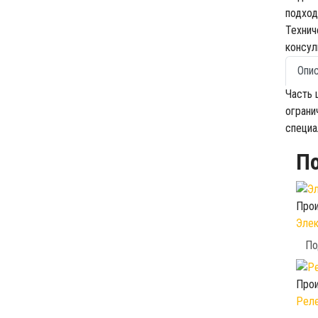
подход
Технич
консул
Опи
Часть 
ограни
специа
П
Прои
Элек
По
Прои
Реле