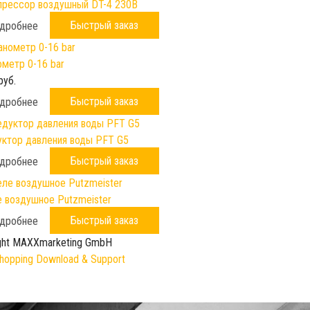
рессор воздушный DT-4 230B
Быстрый заказ
дробнее
метр 0-16 bar
руб.
Быстрый заказ
дробнее
ктор давления воды PFT G5
Быстрый заказ
дробнее
 воздушное Putzmeister
Быстрый заказ
дробнее
ght MAXXmarketing GmbH
opping Download & Support