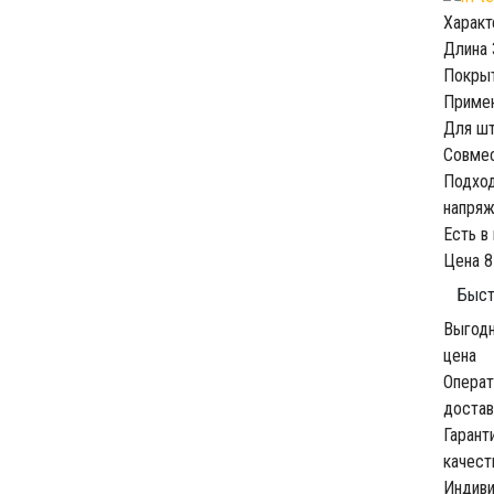
Характ
Длина
Покры
Приме
Для шт
Совме
Подход
напряж
Есть в
Цена
8
Быст
Выгод
цена
Операт
достав
Гарант
качест
Индив