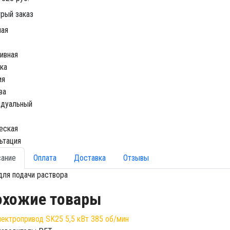
рый заказ
ная
ивная
ка
ия
ва
идуальный
еская
ьтация
сание
Оплата
Доставка
Отзывы
для подачи раствора
охожие товары