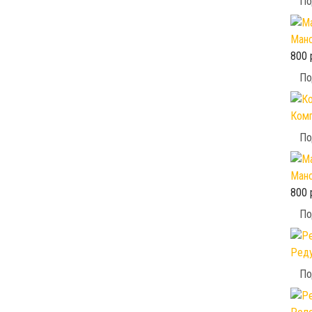
По
Мано
800 
По
Комп
По
Мано
800 
По
Реду
По