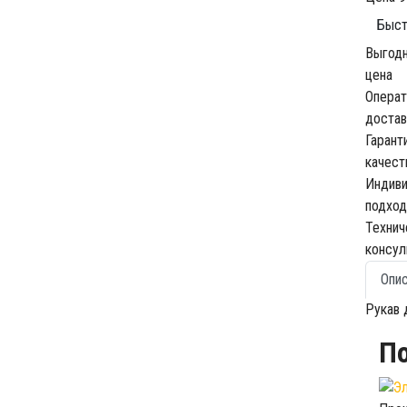
Быст
Выгод
цена
Операт
достав
Гарант
качест
Индив
подход
Технич
консул
Опи
Рукав 
П