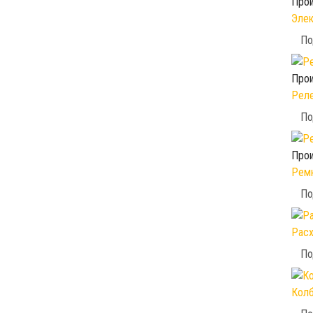
Прои
Элек
По
Прои
Реле
По
Прои
Ремк
По
Расх
По
Колб