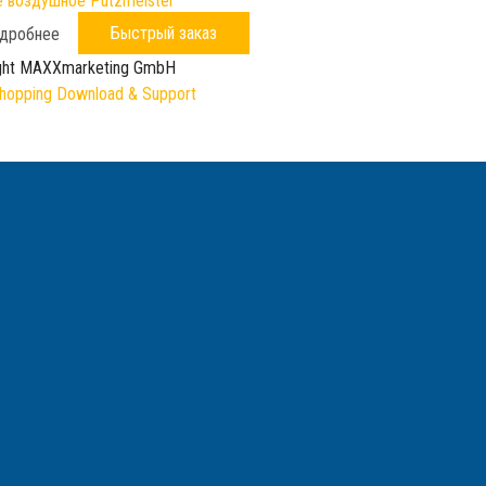
 воздушное Putzmeister
Быстрый заказ
дробнее
ght MAXXmarketing GmbH
opping Download & Support