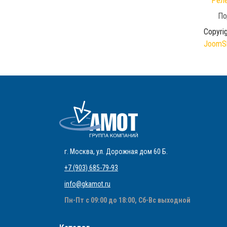
Реле
По
Copyri
JoomSh
г. Москва
,
ул. Дорожная дом 60 Б
.
+7 (903) 685-79-93
info@gkamot.ru
Пн-Пт с 09:00 до 18:00, Сб-Вс выходной