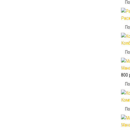
По
Расх
По
Колб
По
Мано
800 
По
Комп
По
Мано