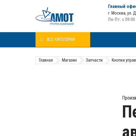
Главный офи
г. Москва
,
ул. 
Пн-Пт. с 09:00
ВСЕ КАТЕГОРИИ
Главная
Магазин
Запчасти
Кнопки упра
Произв
П
а