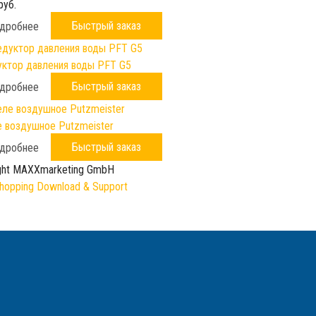
руб.
Быстрый заказ
дробнее
ктор давления воды PFT G5
Быстрый заказ
дробнее
 воздушное Putzmeister
Быстрый заказ
дробнее
ght MAXXmarketing GmbH
opping Download & Support