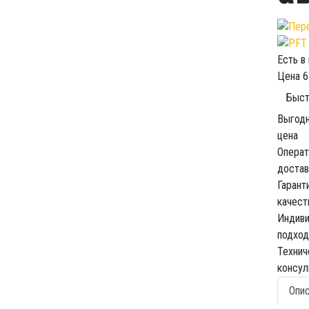
Есть в
Цена
6
Быст
Выгод
цена
Операт
достав
Гарант
качест
Индив
подход
Технич
консул
Опи