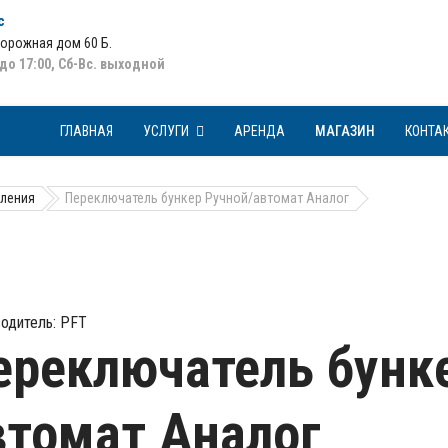
с
Дорожная дом 60 Б
.
 до 17:00, Сб-Вс. выходной
ГЛАВНАЯ
УСЛУГИ
АРЕНДА
МАГАЗИН
КОНТА
вления
Переключатель бункер Ручной/автомат Аналог
одитель:
PFT
ереключатель бунк
втомат Аналог