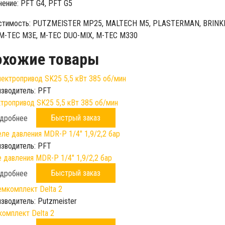
ение: PFT G4, PFT G5
стимость: PUTZMEISTER MP25, MALTECH M5, PLASTERMAN, BRINK
M-TEC M3E, M-TEC DUO-MIX, M-TEC M330
охожие товары
зводитель:
PFT
тропривод SK25 5,5 кВт 385 об/мин
Быстрый заказ
дробнее
зводитель:
PFT
 давления MDR-P 1/4" 1,9/2,2 бар
Быстрый заказ
дробнее
зводитель:
Putzmeister
омплект Delta 2