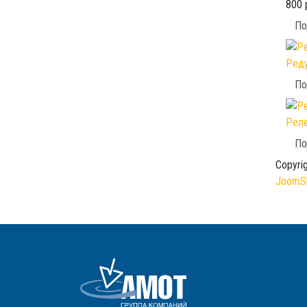
800 
По
Реду
По
Реле
По
Copyri
JoomSh