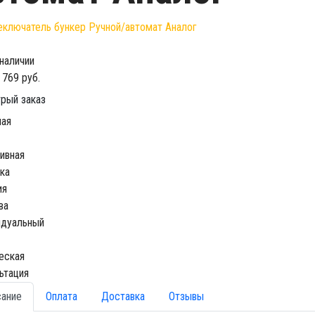
 наличии
 769 руб.
рый заказ
ная
ивная
ка
ия
ва
идуальный
еская
ьтация
сание
Оплата
Доставка
Отзывы