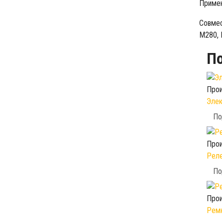
Примен
Совме
M280, 
П
Прои
Элек
По
Прои
Реле
По
Прои
Ремк