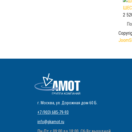
ШЕС
2 52
По
Copyri
JoomSh
г. Москва
,
ул. Дорожная дом 60 Б
.
+7 (903) 685-79-93
info@gkamot.ru
Пн-Пт с 09:00 до 18:00, Сб-Вс выходной