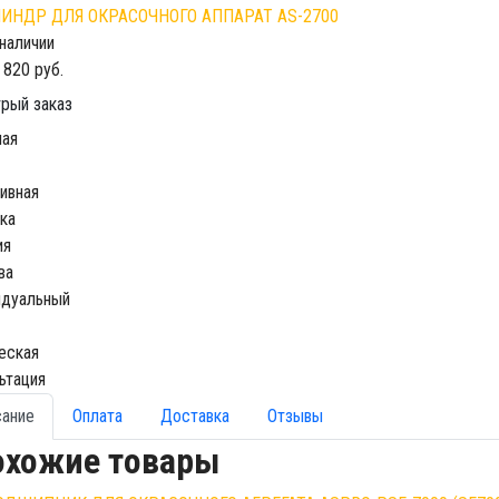
 наличии
 820 руб.
рый заказ
ная
ивная
ка
ия
ва
идуальный
еская
ьтация
сание
Оплата
Доставка
Отзывы
охожие товары