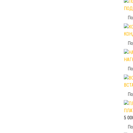
ПОД
По
КОН
По
НАГ
По
ВСТ
По
ПЛА
5 00
По