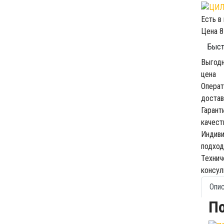
Есть в
Цена
8
Быст
Выгод
цена
Операт
достав
Гарант
качест
Индив
подход
Технич
консул
Опи
П