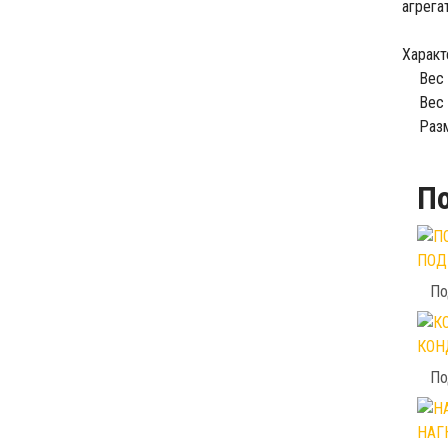
агрега
Характ
Вес 
Вес 
Разм
П
ПОД
По
КОН
По
НАГ