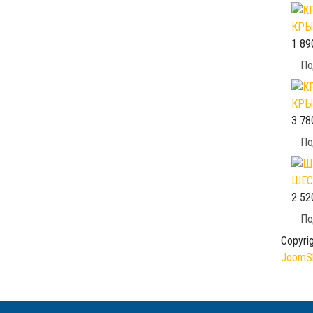
КРЫ
1 89
По
КРЫ
3 78
По
ШЕС
2 52
По
Copyri
JoomSh