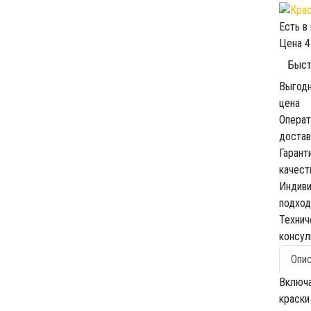
Есть в
Цена
4
Быст
Выгод
цена
Операт
достав
Гарант
качест
Индив
подход
Технич
консул
Опи
Включа
краски