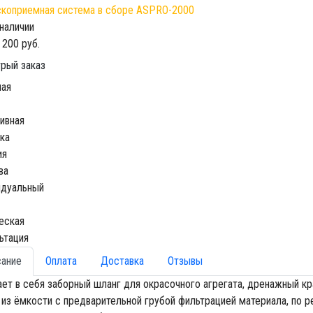
 наличии
 200 руб.
рый заказ
ная
ивная
ка
ия
ва
идуальный
еская
ьтация
сание
Оплата
Доставка
Отзывы
ет в себя заборный шланг для окрасочного агрегата, дренажный кр
 из ёмкости с предварительной грубой фильтрацией материала, по 