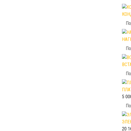
КОН
По
НАГ
По
ВСТ
По
ПЛА
5 00
По
ЭЛЕ
20 1