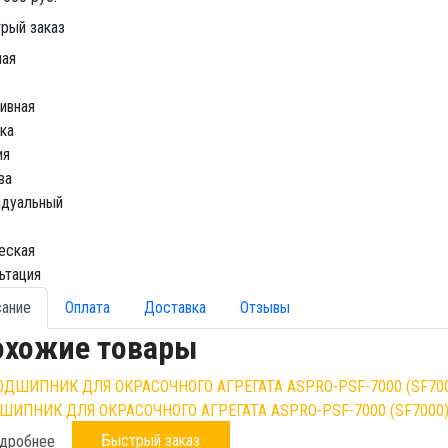
рый заказ
ная
ивная
ка
ия
ва
идуальный
еская
ьтация
сание
Оплата
Доставка
Отзывы
охожие товары
ШИПНИК ДЛЯ ОКРАСОЧНОГО АГРЕГАТА ASPRO-PSF-7000 (SF7000
Быстрый заказ
дробнее