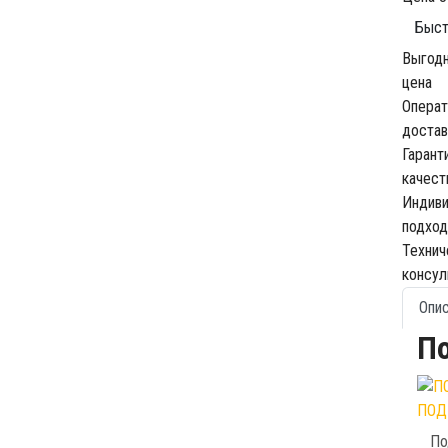
Быст
Выгод
цена
Операт
достав
Гарант
качест
Индив
подход
Технич
консул
Опи
П
ПОД
По