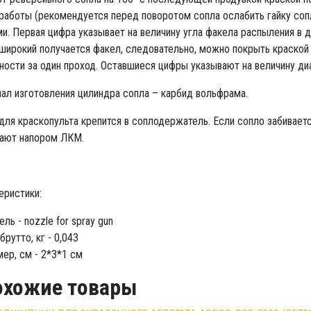
работы (рекомендуется перед поворотом сопла ослабить гайку соп
и. Первая цифра указывает на величину угла факела распыления в де
широкий получается факел, следовательно, можно покрыть краской
ности за один проход. Оставшиеся цифры указывают на величину д
ал изготовления цилиндра сопла – карбид вольфрама.
для краскопульта крепится в соплодержатель. Если сопло забиваетс
ают напором ЛКМ.
еристики:
ль - nozzle for spray gun
брутто, кг - 0,043
ер, см - 2*3*1 см
охожие товары