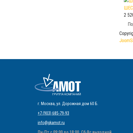
ШЕС
2 52
По
Copyri
JoomSh
г. Москва
,
ул. Дорожная дом 60 Б
.
+7 (903) 685-79-93
info@gkamot.ru
Пн-Пт с 09:00 до 18:00, Сб-Вс выходной