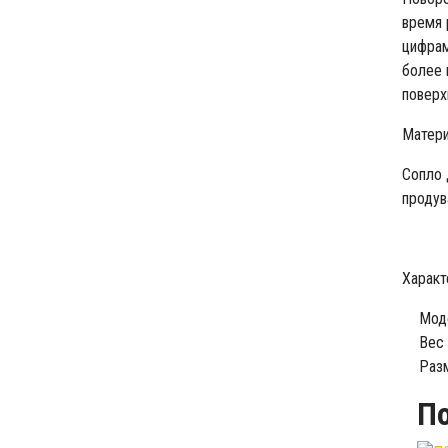
время 
цифрам
более 
поверх
Матери
Сопло 
продув
Характ
Моде
Вес 
Разм
П