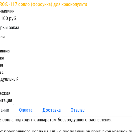
 наличии
 100 руб.
рый заказ
ная
ивная
ка
ия
ва
идуальный
еская
ьтация
сание
Оплата
Доставка
Отзывы
 сопла подходят к аппаратам безвоздушного распыления.
0
т реверсивного сопла на 180
с последующей продувкой краской по