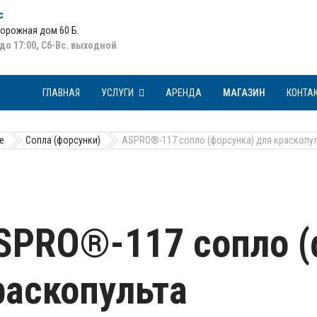
с
Дорожная дом 60 Б
.
 до 17:00, Сб-Вс. выходной
ГЛАВНАЯ
УСЛУГИ
АРЕНДА
МАГАЗИН
КОНТА
е
Сопла (форсунки)
ASPRO®-117 сопло (форсунка) для краскопу
SPRO®-117 сопло (
раскопульта