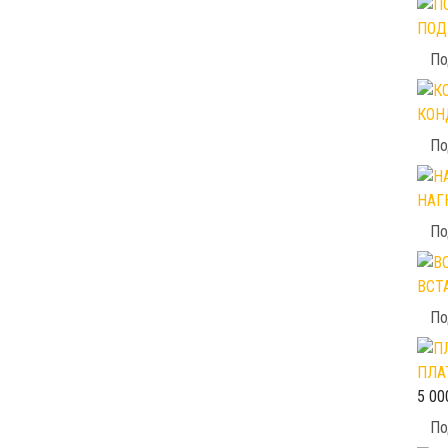
ПОД
По
КОН
По
НАГ
По
ВСТ
По
ПЛА
5 00
По