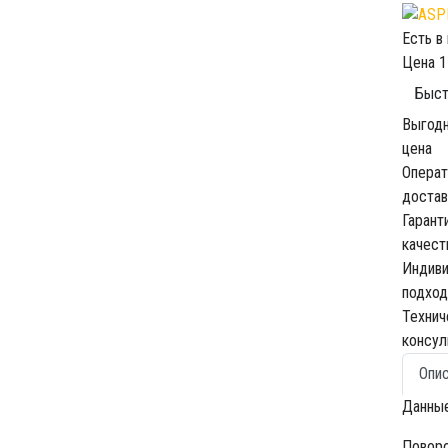
Есть в
Цена
1
Быст
Выгод
цена
Операт
достав
Гарант
качест
Индив
подход
Технич
консул
Опи
Данные
Поворо